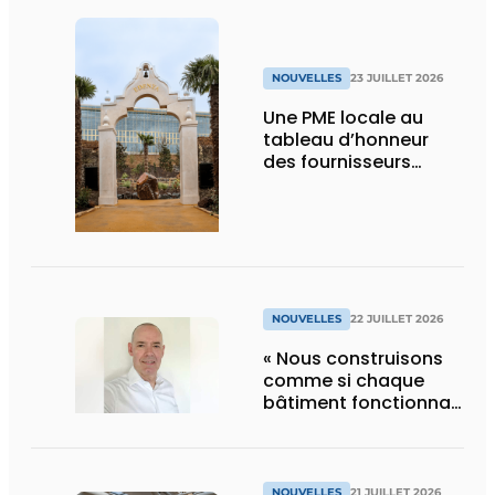
NOUVELLES
23 JUILLET 2026
Une PME locale au
tableau d’honneur
des fournisseurs
d’Edenya
NOUVELLES
22 JUILLET 2026
« Nous construisons
comme si chaque
bâtiment fonctionnait
en permanence à
pleine capacité – il
faut que cela change
»
NOUVELLES
21 JUILLET 2026