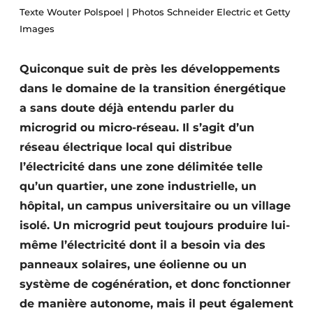
Texte Wouter Polspoel | Photos Schneider Electric et Getty
S’inscrire à l’événement
Images
S’inscrire
Termes et conditions
Quiconque suit de près les développements
Video’s
dans le domaine de la transition énergétique
a sans doute déjà entendu parler du
microgrid ou micro-réseau. Il s’agit d’un
réseau électrique local qui distribue
l’électricité dans une zone délimitée telle
qu’un quartier, une zone industrielle, un
hôpital, un campus universitaire ou un village
isolé. Un microgrid peut toujours produire lui-
même l’électricité dont il a besoin via des
panneaux solaires, une éolienne ou un
système de cogénération, et donc fonctionner
de manière autonome, mais il peut également