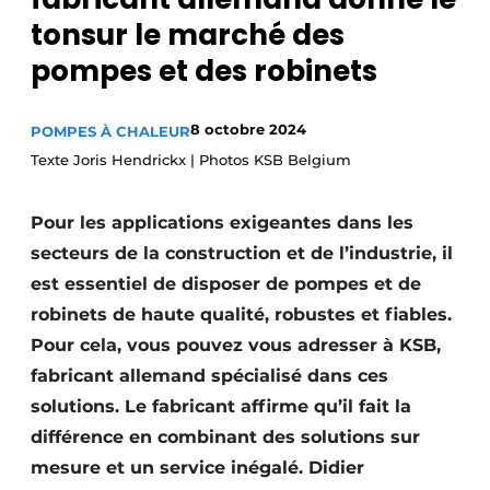
S’inscrire à l’événement
tonsur le marché des
pompes et des robinets
S’inscrire
Termes et conditions
8 octobre 2024
POMPES À CHALEUR
Video’s
Texte Joris Hendrickx | Photos KSB Belgium
Pour les applications exigeantes dans les
secteurs de la construction et de l’industrie, il
est essentiel de disposer de pompes et de
robinets de haute qualité, robustes et fiables.
Pour cela, vous pouvez vous adresser à KSB,
fabricant allemand spécialisé dans ces
solutions. Le fabricant affirme qu’il fait la
différence en combinant des solutions sur
mesure et un service inégalé. Didier