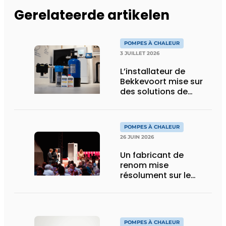
Gerelateerde artikelen
POMPES À CHALEUR
3 JUILLET 2026
L’installateur de
Bekkevoort mise sur
des solutions de
traitement de l’eau
reconnues pour les
systèmes de
POMPES À CHALEUR
chauffage pilotés par
26 JUIN 2026
pompe à chaleur
Un fabricant de
renom mise
résolument sur le
R290 pour ses
pompes à chaleur
POMPES À CHALEUR