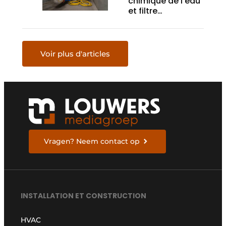
chimique de l’eau
et filtre
magnétique
garantissent la
fiabilité des
pompes à chaleur
Voir plus d'articles
dans un nouveau
quartier gantois
Vragen? Neem contact op
INSTALLATION ET CONSTRUCTION
HVAC