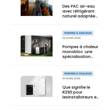
Des PAC air-eau
avec réfrigérant
naturel adaptées
à chaque projet
POMPES À CHALEUR
23 MARS 2026
Pompes à chaleur
monobloc :une
spécialisation
tournée vers
l’avenir
POMPES À CHALEUR
19 MARS 2026
Que signifie le
R290 pour
lesinstallateurs en
constructionneuve
et en rénovation ?