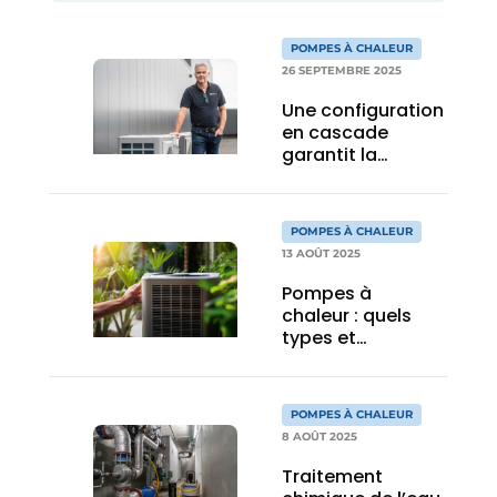
POMPES À CHALEUR
26 SEPTEMBRE 2025
Une configuration
en cascade
garantit la
fiabilité des
pompes à chaleur
monobloc dans
POMPES À CHALEUR
un centre
13 AOÛT 2025
logistique
Pompes à
chaleur : quels
types et
pourquoi ?
POMPES À CHALEUR
8 AOÛT 2025
Traitement