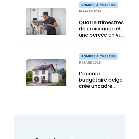
POMPES À CHALEUR
16 MARS 2026
Quatre trimestres
de croissance et
une percée en vue
en 2026
POMPES À CHALEUR
11 MARS 2026
L’accord
budgétaire belge
crée uncadre
idéal pour une
percée décisive
des pompes à
chaleur