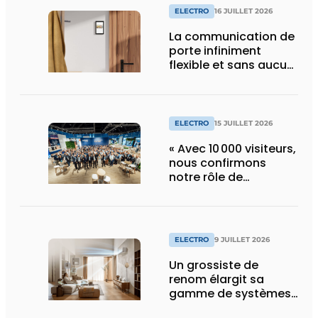
ELECTRO
16 JUILLET 2026
La communication de
porte infiniment
flexible et sans aucun
composant d’armoire
ELECTRO
15 JUILLET 2026
« Avec 10 000 visiteurs,
nous confirmons
notre rôle de
pionnier »
ELECTRO
9 JUILLET 2026
Un grossiste de
renom élargit sa
gamme de systèmes
split pour la