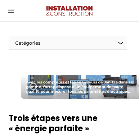
Annoncer
Banner overzicht
Contact
Catégories
Contact direct
Emploi
Enregistrer une offre d’emploi
Entreprises
Avec les compteurs et les analyseurs de Janitza dans sa
Merci de votre inscription
S’inscrire
gamme, fortop dispose d’un équipement de haute
qualité pour mesurer tous les paramètres électriques.
Home
Meest gelezen
Électricité
Newsletter
Trois étapes vers une
Photovoltaïques
Podcasts
« énergie parfaite »
Smart homes
Privacy / Cookie statement