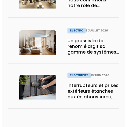
notre rôle de
pionnier »
ELECTRO
9 JUILLET 2026
Un grossiste de
renom élargit sa
gamme de systèmes
split pour la
climatisation
résidentielle avec une
marque premium
ÉLECTRICITÉ
16 JUIN 2026
Interrupteurs et prises
extérieurs étanches
aux éclaboussures,
conçus pour les
conditions difficiles