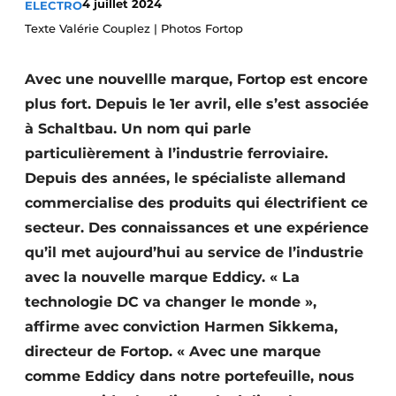
4 juillet 2024
ELECTRO
S’inscrire à l’événement
Texte Valérie Couplez | Photos Fortop
S’inscrire
Avec une nouvellle marque, Fortop est encore
Termes et conditions
plus fort. Depuis le 1er avril, elle s’est associée
Video’s
à Schaltbau. Un nom qui parle
particulièrement à l’industrie ferroviaire.
Depuis des années, le spécialiste allemand
commercialise des produits qui électrifient ce
secteur. Des connaissances et une expérience
qu’il met aujourd’hui au service de l’industrie
avec la nouvelle marque Eddicy. « La
technologie DC va changer le monde »,
affirme avec conviction Harmen Sikkema,
directeur de Fortop. « Avec une marque
comme Eddicy dans notre portefeuille, nous