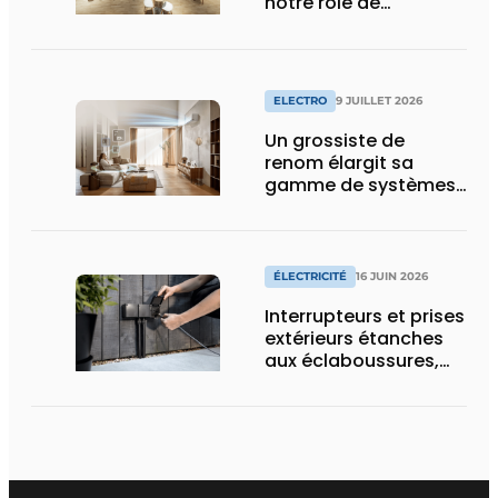
notre rôle de
pionnier »
ELECTRO
9 JUILLET 2026
Un grossiste de
renom élargit sa
gamme de systèmes
split pour la
climatisation
résidentielle avec une
marque premium
ÉLECTRICITÉ
16 JUIN 2026
Interrupteurs et prises
extérieurs étanches
aux éclaboussures,
conçus pour les
conditions difficiles