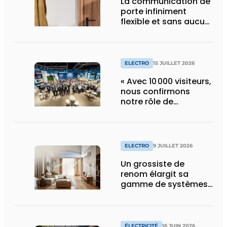
La communication de
porte infiniment
flexible et sans aucun
composant d’armoire
ELECTRO
15 JUILLET 2026
« Avec 10 000 visiteurs,
nous confirmons
notre rôle de
pionnier »
ELECTRO
9 JUILLET 2026
Un grossiste de
renom élargit sa
gamme de systèmes
split pour la
climatisation
résidentielle avec une
marque premium
ÉLECTRICITÉ
16 JUIN 2026