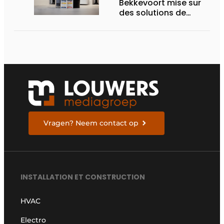
Bekkevoort mise sur
des solutions de
traitement de l’eau
reconnues pour les
systèmes de
chauffage pilotés par
pompe à chaleur
Vragen? Neem contact op
INSTALLATION ET CONSTRUCTION
HVAC
Electro