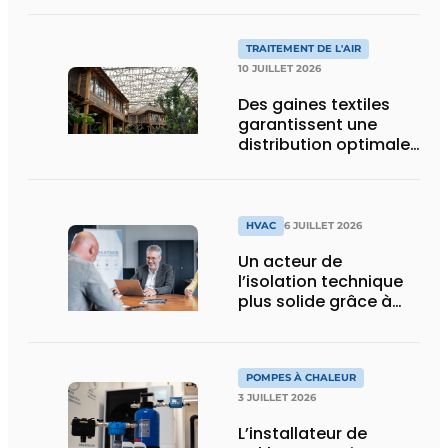
pour les œuvres d’art
et les visiteurs de
TRAITEMENT DE L'AIR
BRUSK Bruges
10 JUILLET 2026
Des gaines textiles
garantissent une
distribution optimale
de l’air dans la
nouvelle serre
tropicale de Pairi
Daiza
HVAC
6 JUILLET 2026
Un acteur de
l’isolation technique
plus solide grâce à
une intégration
POMPES À CHALEUR
3 JUILLET 2026
L’installateur de