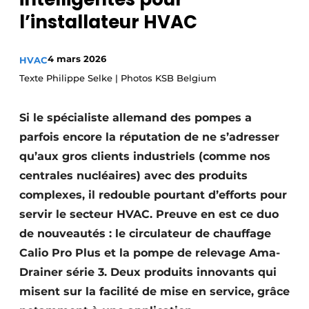
S’inscrire à l’événement
l’installateur HVAC
S’inscrire
4 mars 2026
HVAC
Termes et conditions
Texte Philippe Selke | Photos KSB Belgium
Video’s
Si le spécialiste allemand des pompes a
parfois encore la réputation de ne s’adresser
qu’aux gros clients industriels (comme nos
centrales nucléaires) avec des produits
complexes, il redouble pourtant d’efforts pour
servir le secteur HVAC. Preuve en est ce duo
de nouveautés : le circulateur de chauffage
Calio Pro Plus et la pompe de relevage Ama-
Drainer série 3. Deux produits innovants qui
misent sur la facilité de mise en service, grâce