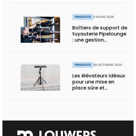
PRODUITS
9 MARS 2026
Boîtiers de support de
tuyauterie Pipelounge
: une gestion
intelligente des
conduites pour une
installation HVAC plus
rapide et plus soignée
PRODUITS
28 OCTOBRE 2025
Les élévateurs idéaux
pour une mise en
place sûre et
ergonomique des
unités extérieures