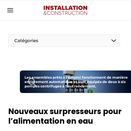
Annoncer
Banner overzicht
Contact
Catégories
Contact direct
Emploi
Enregistrer une offre d’emploi
Entreprises
Les ensembles prêts à l’emploi fonctionnent de manière
Merci de votre inscription
S’inscrire
entièrement automatique et sont équipés de deux à six
pompes centrifuges à haut rendement.
Home
Meest gelezen
Électricité
Newsletter
Nouveaux surpresseurs pour
Photovoltaïques
Podcasts
l’alimentation en eau
Smart homes
Privacy / Cookie statement