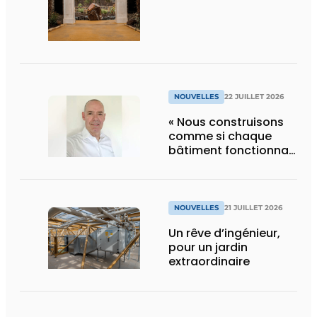
d’Edenya
NOUVELLES
22 JUILLET 2026
« Nous construisons
comme si chaque
bâtiment fonctionnait
en permanence à
pleine capacité – il
faut que cela change
»
NOUVELLES
21 JUILLET 2026
Un rêve d’ingénieur,
pour un jardin
extraordinaire