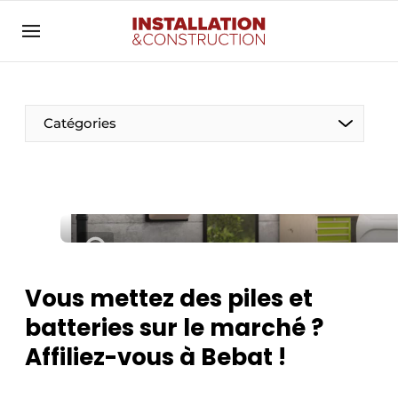
Annoncer
Banner overzicht
Contact
Catégories
Contact direct
Emploi
Enregistrer une offre d’emploi
Entreprises
Merci de votre inscription
S’inscrire
Home
Vous mettez des piles et
Meest gelezen
Électricité
batteries sur le marché ?
Newsletter
Photovoltaïques
Affiliez-vous à Bebat !
Podcasts
Smart homes
Privacy / Cookie statement