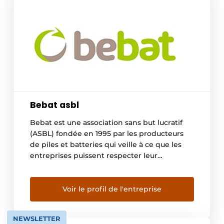
Bebat asbl
Bebat est une association sans but lucratif
(ASBL) fondée en 1995 par les producteurs
de piles et batteries qui veille à ce que les
entreprises puissent respecter leur
obligation légale de reprise. Bebat donne
une nouvelle vie aux piles et batteries
usagées et figure parmi les premières
Voir le profil de l'entreprise
entreprises de collecte de piles et batteries
au […]
NEWSLETTER