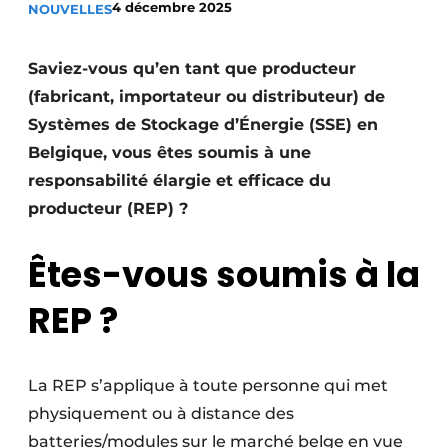
4 décembre 2025
NOUVELLES
S’inscrire à l’événement
S’inscrire
Saviez-vous qu’en tant que producteur
Termes et conditions
(fabricant, importateur ou distributeur) de
Systèmes de Stockage d’Énergie (SSE) en
Video’s
Belgique, vous êtes soumis à une
responsabilité élargie et efficace du
producteur (REP) ?
Êtes-vous soumis à la
REP ?
La REP s’applique à toute personne qui met
physiquement ou à distance des
batteries/modules sur le marché belge en vue