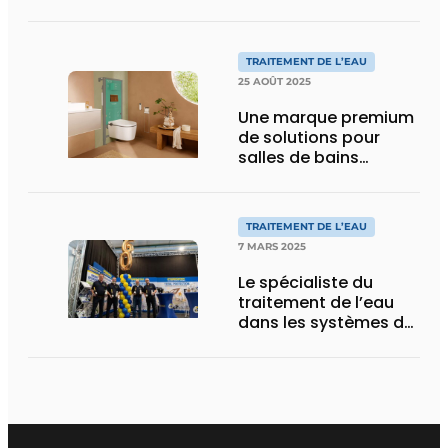
TRAITEMENT DE L’EAU
25 AOÛT 2025
Une marque premium
de solutions pour
salles de bains
présente un réservoir
encastrable
autoportant pour WC
TRAITEMENT DE L’EAU
suspendu
7 MARS 2025
Le spécialiste du
traitement de l’eau
dans les systèmes de
chauffage central
domestique fait le
bilan d’une année
anniversaire
passionnante