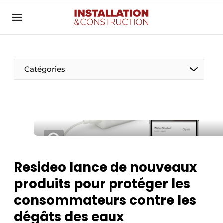
Annoncer
Banner overzicht
Contact
Catégories
Contact direct
Emploi
Enregistrer une offre d’emploi
Entreprises
Merci de votre inscription
S’inscrire
Home
Resideo lance de nouveaux
Meest gelezen
Électricité
produits pour protéger les
Newsletter
Photovoltaïques
consommateurs contre les
Podcasts
dégâts des eaux
Smart homes
Privacy / Cookie statement