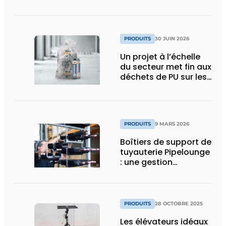
économes en énergie
PRODUITS
30 JUIN 2026
Un projet à l’échelle
du secteur met fin aux
déchets de PU sur les
chantiers
PRODUITS
9 MARS 2026
Boîtiers de support de
tuyauterie Pipelounge
: une gestion
intelligente des
conduites pour une
installation HVAC plus
rapide et plus soignée
PRODUITS
28 OCTOBRE 2025
Les élévateurs idéaux