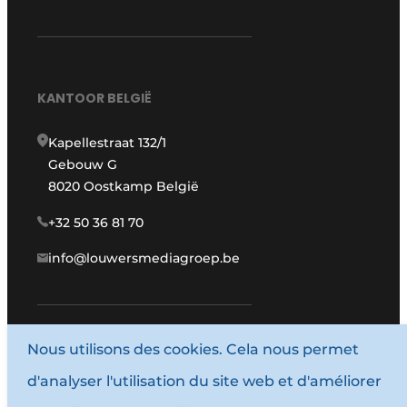
KANTOOR BELGIË
Kapellestraat 132/1
Gebouw G
8020 Oostkamp België
+32 50 36 81 70
info@louwersmediagroep.be
Nous utilisons des cookies. Cela nous permet
www.louwersmediagroep.com
d'analyser l'utilisation du site web et d'améliorer
© 1987 - 2026 Louwersmediagroep.