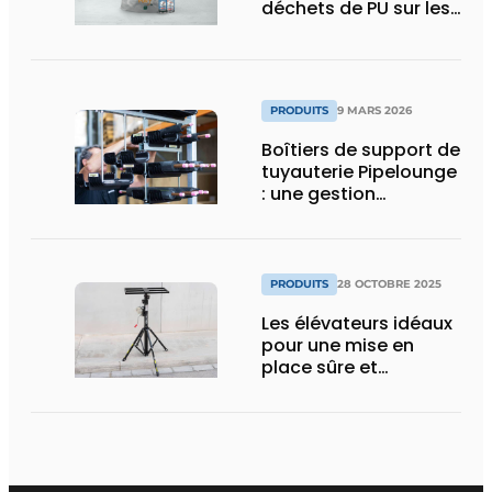
déchets de PU sur les
chantiers
PRODUITS
9 MARS 2026
Boîtiers de support de
tuyauterie Pipelounge
: une gestion
intelligente des
conduites pour une
installation HVAC plus
rapide et plus soignée
PRODUITS
28 OCTOBRE 2025
Les élévateurs idéaux
pour une mise en
place sûre et
ergonomique des
unités extérieures