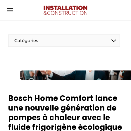
Annoncer
Banner overzicht
Contact
Catégories
Contact direct
Emploi
Enregistrer une offre d’emploi
Entreprises
Merci de votre inscription
S’inscrire
Home
Bosch Home Comfort lance
Meest gelezen
Électricité
une nouvelle génération de
Newsletter
Photovoltaïques
pompes à chaleur avec le
Podcasts
fluide frigorigène écologique
Smart homes
Privacy / Cookie statement