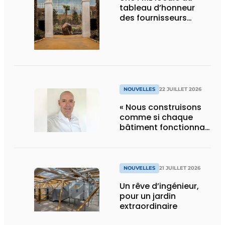
tableau d’honneur
des fournisseurs
d’Edenya
NOUVELLES
22 JUILLET 2026
« Nous construisons
comme si chaque
bâtiment fonctionnait
en permanence à
pleine capacité – il
faut que cela change
»
NOUVELLES
21 JUILLET 2026
Un rêve d’ingénieur,
pour un jardin
extraordinaire