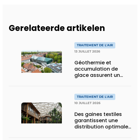
Gerelateerde artikelen
TRAITEMENT DE L'AIR
13 JUILLET 2026
Géothermie et
accumulation de
glace assurent un
climat intérieur idéal
pour les œuvres d’art
et les visiteurs de
TRAITEMENT DE L'AIR
BRUSK Bruges
10 JUILLET 2026
Des gaines textiles
garantissent une
distribution optimale
de l’air dans la
nouvelle serre