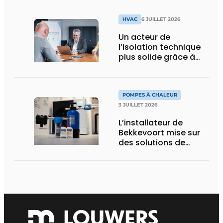
tropicale de Pairi
Daiza
HVAC
6 JUILLET 2026
Un acteur de
l’isolation technique
plus solide grâce à
une intégration
POMPES À CHALEUR
3 JUILLET 2026
L’installateur de
Bekkevoort mise sur
des solutions de
traitement de l’eau
reconnues pour les
systèmes de
chauffage pilotés par
pompe à chaleur