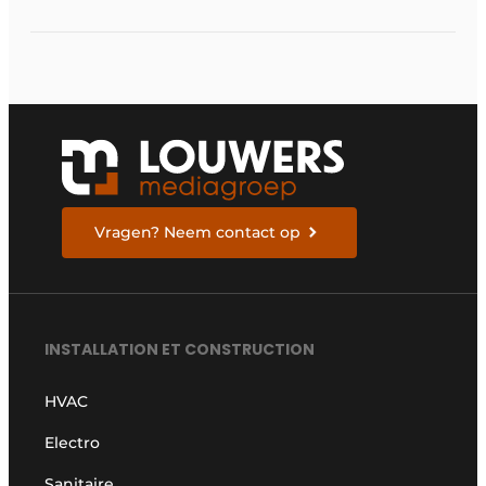
traitement de l’eau
reconnues pour les
systèmes de
chauffage pilotés par
pompe à chaleur
Vragen? Neem contact op
INSTALLATION ET CONSTRUCTION
HVAC
Electro
Sanitaire