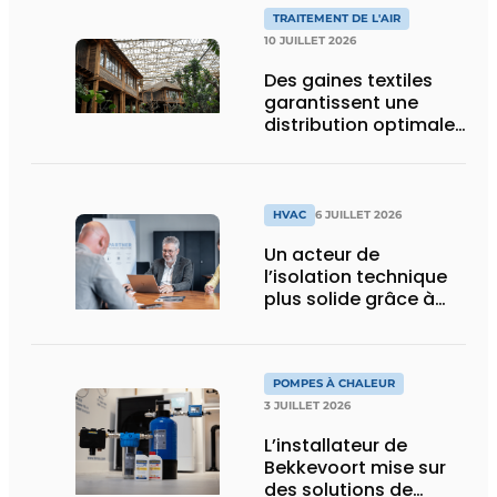
et les visiteurs de
TRAITEMENT DE L'AIR
BRUSK Bruges
10 JUILLET 2026
Des gaines textiles
garantissent une
distribution optimale
de l’air dans la
nouvelle serre
tropicale de Pairi
Daiza
HVAC
6 JUILLET 2026
Un acteur de
l’isolation technique
plus solide grâce à
une intégration
POMPES À CHALEUR
3 JUILLET 2026
L’installateur de
Bekkevoort mise sur
des solutions de