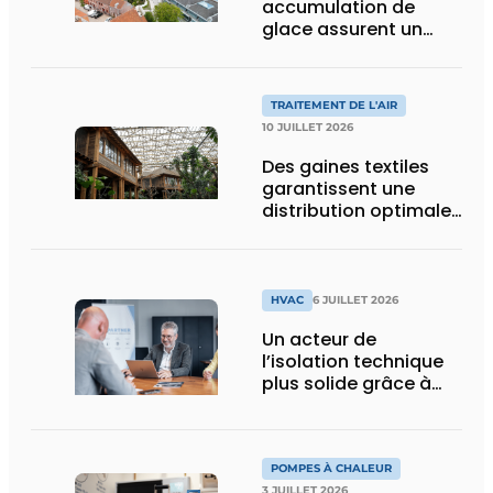
accumulation de
glace assurent un
climat intérieur idéal
pour les œuvres d’art
et les visiteurs de
TRAITEMENT DE L'AIR
BRUSK Bruges
10 JUILLET 2026
Des gaines textiles
garantissent une
distribution optimale
de l’air dans la
nouvelle serre
tropicale de Pairi
Daiza
HVAC
6 JUILLET 2026
Un acteur de
l’isolation technique
plus solide grâce à
une intégration
POMPES À CHALEUR
3 JUILLET 2026