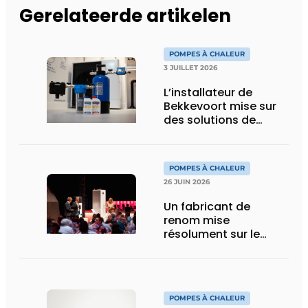
Gerelateerde artikelen
POMPES À CHALEUR
3 JUILLET 2026
L’installateur de
Bekkevoort mise sur
des solutions de
traitement de l’eau
reconnues pour les
systèmes de
POMPES À CHALEUR
chauffage pilotés par
26 JUIN 2026
pompe à chaleur
Un fabricant de
renom mise
résolument sur le
R290 pour ses
pompes à chaleur
POMPES À CHALEUR