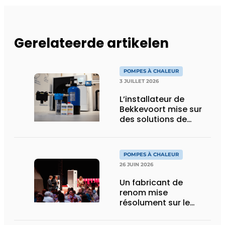
Gerelateerde artikelen
POMPES À CHALEUR
3 JUILLET 2026
L’installateur de
Bekkevoort mise sur
des solutions de
traitement de l’eau
reconnues pour les
systèmes de
POMPES À CHALEUR
chauffage pilotés par
26 JUIN 2026
pompe à chaleur
Un fabricant de
renom mise
résolument sur le
R290 pour ses
pompes à chaleur