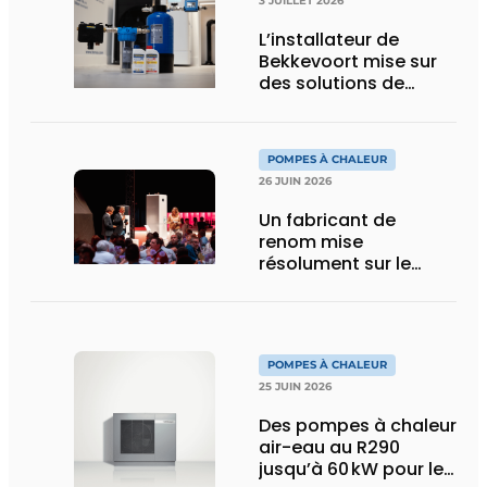
3 JUILLET 2026
L’installateur de
Bekkevoort mise sur
des solutions de
traitement de l’eau
reconnues pour les
systèmes de
POMPES À CHALEUR
chauffage pilotés par
26 JUIN 2026
pompe à chaleur
Un fabricant de
renom mise
résolument sur le
R290 pour ses
pompes à chaleur
POMPES À CHALEUR
25 JUIN 2026
Des pompes à chaleur
air-eau au R290
jusqu’à 60 kW pour le