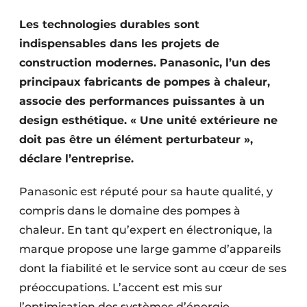
S’inscrire à l’événement
Les technologies durables sont
S’inscrire
indispensables dans les projets de
Termes et conditions
construction modernes. Panasonic, l’un des
principaux fabricants de pompes à chaleur,
Video’s
associe des performances puissantes à un
design esthétique. « Une unité extérieure ne
doit pas être un élément perturbateur »,
déclare l’entreprise.
Panasonic est réputé pour sa haute qualité, y
compris dans le domaine des pompes à
chaleur. En tant qu’expert en électronique, la
marque propose une large gamme d’appareils
dont la fiabilité et le service sont au cœur de ses
préoccupations. L’accent est mis sur
l’optimisation des systèmes d’énergie