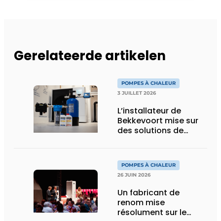
Gerelateerde artikelen
POMPES À CHALEUR
3 JUILLET 2026
L’installateur de
Bekkevoort mise sur
des solutions de
traitement de l’eau
reconnues pour les
systèmes de
POMPES À CHALEUR
chauffage pilotés par
26 JUIN 2026
pompe à chaleur
Un fabricant de
renom mise
résolument sur le