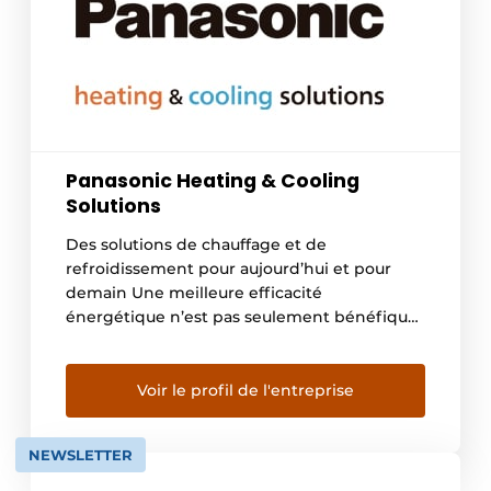
Panasonic Heating & Cooling
Solutions
Des solutions de chauffage et de
refroidissement pour aujourd’hui et pour
demain Une meilleure efficacité
énergétique n’est pas seulement bénéfique
pour le portefeuille, mais aussi pour la
planète. Chez Panasonic, nous nous
engageons à fournir des solutions
Voir le profil de l'entreprise
innovantes en matière de chauffage, de
climatisation et de réfrigération
NEWSLETTER
commerciale. Depuis 1958, date à laquelle
nous avons […]