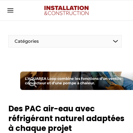
Annoncer
Banner overzicht
Contact
Catégories
Contact direct
Emploi
Enregistrer une offre d’emploi
Entreprises
L’AQUAREA Loop combine les fonctions d’un ventilo-
Merci de votre inscription
S’inscrire
convecteur et d’une pompe à chaleur.
Home
Meest gelezen
Électricité
Des PAC air-eau avec
Newsletter
Photovoltaïques
réfrigérant naturel adaptées
Podcasts
à chaque projet
Smart homes
Privacy / Cookie statement