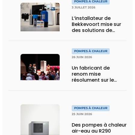
POMPES À CHALEUR
3 JUILLET 2026
L’installateur de
Bekkevoort mise sur
des solutions de
traitement de l’eau
reconnues pour les
systèmes de
POMPES À CHALEUR
chauffage pilotés par
26 JUIN 2026
pompe à chaleur
Un fabricant de
renom mise
résolument sur le
R290 pour ses
pompes à chaleur
POMPES À CHALEUR
25 JUIN 2026
Des pompes à chaleur
air-eau au R290