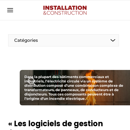
Annoncer
Banner overzicht
Contact
Catégories
Contact direct
Emploi
Enregistrer une offre d’emploi
Entreprises
Dans la plupart des bâtiments commerciaux et
Merci de votre inscription
S’inscrire
industriels, l’électricité circule via un système de
distribution composé d’une combinaison complexe de
Home
transformateurs, de panneaux, de conducteurs et de
disjoncteurs. Tous ces composants peuvent être à
Meest gelezen
Électricité
l’origine d’un incendie électrique.
Newsletter
Photovoltaïques
Podcasts
« Les logiciels de gestion
Smart homes
Privacy / Cookie statement