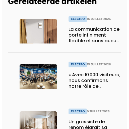
Gerelateerde artikelen
ELECTRO
16 JUILLET 2026
La communication de
porte infiniment
flexible et sans aucun
composant d’armoire
ELECTRO
15 JUILLET 2026
« Avec 10 000 visiteurs,
nous confirmons
notre rôle de
pionnier »
ELECTRO
9 JUILLET 2026
Un grossiste de
renom élargit sa