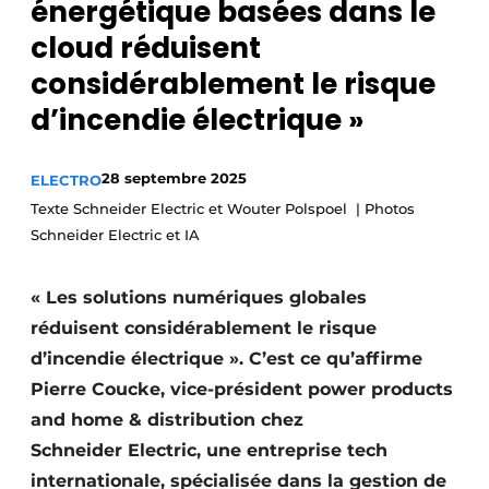
énergétique basées dans le
S’inscrire à l’événement
cloud réduisent
S’inscrire
considérablement le risque
Termes et conditions
d’incendie électrique »
Video’s
28 septembre 2025
ELECTRO
Texte Schneider Electric et Wouter Polspoel | Photos
Schneider Electric et IA
« Les solutions numériques globales
réduisent considérablement le risque
d’incendie électrique ». C’est ce qu’affirme
Pierre Coucke, vice-président power products
and home & distribution chez
Schneider Electric, une entreprise tech
internationale, spécialisée dans la gestion de