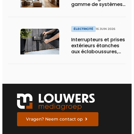
gamme de systèmes
split pour la
climatisation
résidentielle avec une
marque premium
ÉLECTRICITÉ
16 JUIN 2026
Interrupteurs et prises
extérieurs étanches
aux éclaboussures,
conçus pour les
conditions difficiles
Vragen? Neem contact op