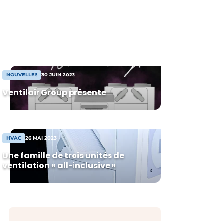
même temps et que toutes les
installations devaient donc fonctionner à
plein régime simultanément. Il faut que
cela change, car la réalité est bien plus
nuancée. Pour y parvenir, il serait utile de
ne […]
NOUVELLES
30 JUIN 2023
Ventilair Group présente
HVAC
26 MAI 2023
Une famille de trois unités de
ventilation « all-inclusive »