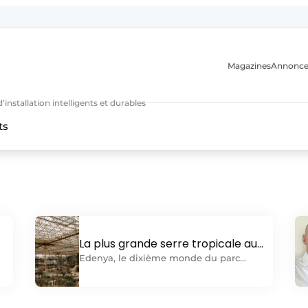
Magazines
Annonce
nstallation intelligents et durables
ts
n
La plus grande serre tropicale au
n
monde, un tour de force technique
Edenya, le dixième monde du parc
A,
animalier Pairi Daiza reconnu
officiellement comme la plus grande
serre au monde, est bien plus qu'une