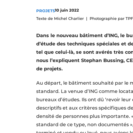
S’inscrire à l’événement
10 juin 2022
PROJETS
S’inscrire
Texte de Michel Charlier
Photographie par TPF
Termes et conditions
Dans le nouveau bâtiment d’ING, le bu
Video’s
d’étude des techniques spéciales et de
tel que celui-là, se sont avérés très
nous l’expliquent Stephan Bussing, CE
de projets.
Au départ, le bâtiment souhaité par le
standard. La venue d’ING comme locatai
bureaux d’études. Ils ont dû ‘revoir leu
descriptifs et aux critères spécifiques
densité de personnes plus importante. 
standard de ce type, non documentés »,
terminé et vendu ou loué, nous avions 