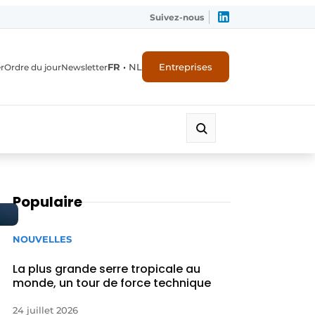
Suivez-nous
FR
•
NL
Entreprises
r
Ordre du jour
Newsletter
Populaire
NOUVELLES
La plus grande serre tropicale au
monde, un tour de force technique
24 juillet 2026