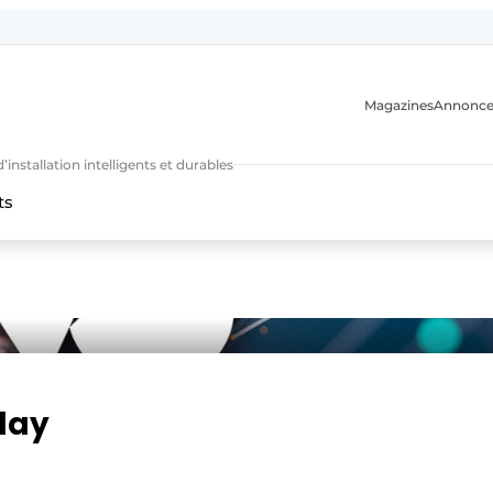
Magazines
Annonce
nstallation intelligents et durables
ts
n
 day