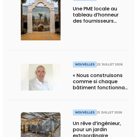
Une PME locale au
tableau d’honneur
des fournisseurs
d’Edenya
NOUVELLES
22 JUILLET 2026
« Nous construisons
comme si chaque
bâtiment fonctionnait
en permanence à
pleine capacité – il
faut que cela change
»
NOUVELLES
21 JUILLET 2026
Un rêve d’ingénieur,
pour un jardin
extraordinaire