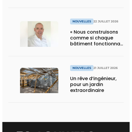
NOUVELLES
22 JUILLET 2026
« Nous construisons
comme si chaque
bâtiment fonctionnait
en permanence à
pleine capacité – il
faut que cela change
»
NOUVELLES
21 JUILLET 2026
Un rêve d’ingénieur,
pour un jardin
extraordinaire