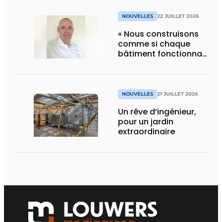
NOUVELLES
22 JUILLET 2026
« Nous construisons
comme si chaque
bâtiment fonctionnait
en permanence à
pleine capacité – il
faut que cela change
»
NOUVELLES
21 JUILLET 2026
Un rêve d’ingénieur,
pour un jardin
extraordinaire