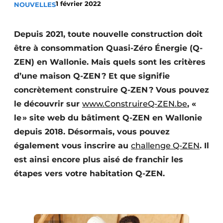
1 février 2022
NOUVELLES
S’inscrire à l’événement
S’inscrire
Depuis 2021, toute nouvelle construction doit
Termes et conditions
être à consommation Quasi-Zéro Énergie (Q-
ZEN) en Wallonie. Mais quels sont les critères
Video’s
d’une maison Q-ZEN ? Et que signifie
concrètement construire Q-ZEN ? Vous pouvez
le découvrir sur
www.ConstruireQ-ZEN.be
, «
le » site web du bâtiment Q-ZEN en Wallonie
depuis 2018. Désormais, vous pouvez
également vous inscrire au
challenge Q-ZEN
. Il
est ainsi encore plus aisé de franchir les
étapes vers votre habitation Q-ZEN.