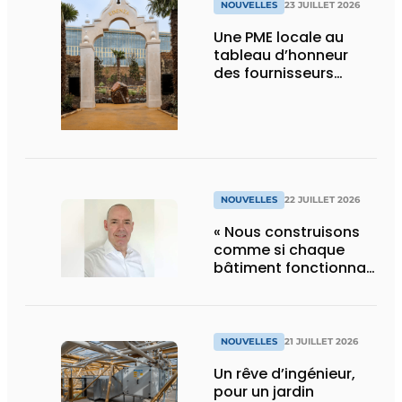
NOUVELLES
23 JUILLET 2026
Une PME locale au
tableau d’honneur
des fournisseurs
d’Edenya
NOUVELLES
22 JUILLET 2026
« Nous construisons
comme si chaque
bâtiment fonctionnait
en permanence à
pleine capacité – il
faut que cela change
»
NOUVELLES
21 JUILLET 2026
Un rêve d’ingénieur,
pour un jardin