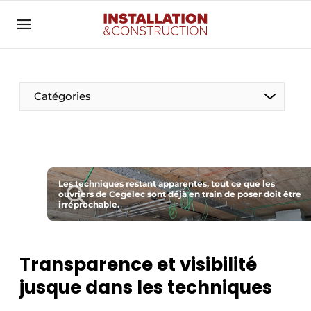
Annoncer
Banner overzicht
Contact
Catégories
Contact direct
Emploi
Enregistrer une offre d’emploi
Entreprises
Les techniques restant apparentes, tout ce que les
Merci de votre inscription
S’inscrire
ouvriers de Cegelec sont déjà en train de poser doit être
irréprochable.
Home
Meest gelezen
Électricité
Newsletter
Transparence et visibilité
Photovoltaïques
Podcasts
jusque dans les techniques
Smart homes
Privacy / Cookie statement