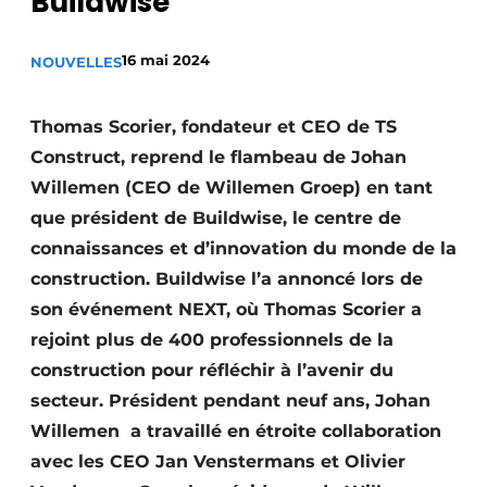
Buildwise
S’inscrire à l’événement
S’inscrire
16 mai 2024
NOUVELLES
Termes et conditions
Thomas Scorier, fondateur et CEO de TS
Video’s
Construct, reprend le flambeau de Johan
Willemen (CEO de Willemen Groep) en tant
que président de Buildwise, le centre de
connaissances et d’innovation du monde de la
construction. Buildwise l’a annoncé lors de
son événement NEXT, où Thomas Scorier a
rejoint plus de 400 professionnels de la
construction pour réfléchir à l’avenir du
secteur. Président pendant neuf ans, Johan
Willemen a travaillé en étroite collaboration
avec les CEO Jan Venstermans et Olivier