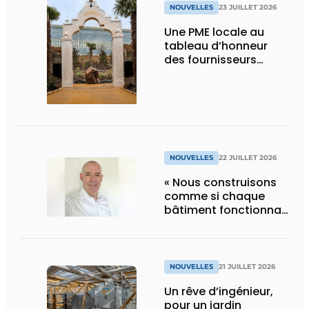
NOUVELLES
23 JUILLET 2026
Une PME locale au
tableau d’honneur
des fournisseurs
d’Edenya
NOUVELLES
22 JUILLET 2026
« Nous construisons
comme si chaque
bâtiment fonctionnait
en permanence à
pleine capacité – il
faut que cela change
»
NOUVELLES
21 JUILLET 2026
Un rêve d’ingénieur,
pour un jardin