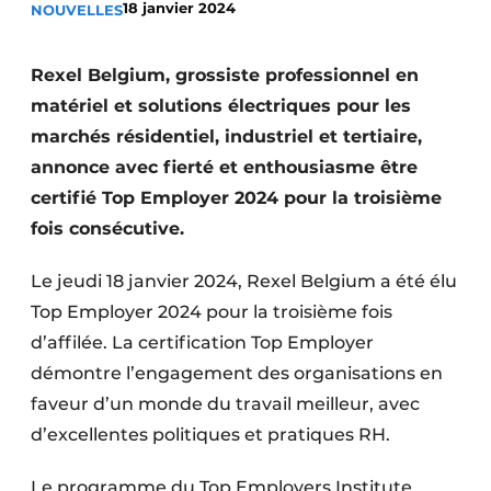
18 janvier 2024
NOUVELLES
S’inscrire à l’événement
S’inscrire
Rexel Belgium, grossiste professionnel en
Termes et conditions
matériel et solutions électriques pour les
marchés résidentiel, industriel et tertiaire,
Video’s
annonce avec fierté et enthousiasme être
certifié Top Employer 2024 pour la troisième
fois consécutive.
Le jeudi 18 janvier 2024, Rexel Belgium a été élu
Top Employer 2024 pour la troisième fois
d’affilée. La certification Top Employer
démontre l’engagement des organisations en
faveur d’un monde du travail meilleur, avec
d’excellentes politiques et pratiques RH.
Le programme du Top Employers Institute