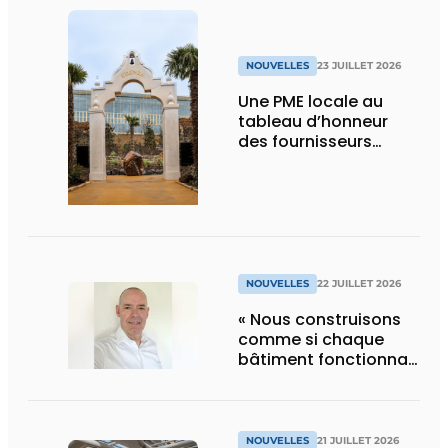
NOUVELLES
23 JUILLET 2026
Une PME locale au
tableau d’honneur
des fournisseurs
d’Edenya
NOUVELLES
22 JUILLET 2026
« Nous construisons
comme si chaque
bâtiment fonctionnait
en permanence à
pleine capacité – il
faut que cela change
»
NOUVELLES
21 JUILLET 2026