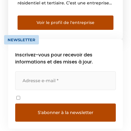
résidentiel et tertiaire. C’est une entreprise
qui dispose d’une impressionnante gamme
de produits, qui recèle les dernières
innovations en matière de matériel
Voir le profil de l'entreprise
électrique, d’éclairage, de multi-énergies
(bornes de recharge, panneaux solaires, …),
NEWSLETTER
de sécurité, de […]
Inscrivez-vous pour recevoir des
informations et des mises à jour.