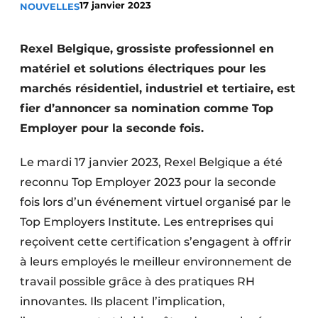
17 janvier 2023
NOUVELLES
S’inscrire à l’événement
S’inscrire
Rexel Belgique, grossiste professionnel en
Termes et conditions
matériel et solutions électriques pour les
marchés résidentiel, industriel et tertiaire, est
Video’s
fier d’annoncer sa nomination comme Top
Employer pour la seconde fois.
Le mardi 17 janvier 2023, Rexel Belgique a été
reconnu Top Employer 2023 pour la seconde
fois lors d’un événement virtuel organisé par le
Top Employers Institute. Les entreprises qui
reçoivent cette certification s’engagent à offrir
à leurs employés le meilleur environnement de
travail possible grâce à des pratiques RH
innovantes. Ils placent l’implication,