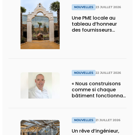
NOUVELLES
23 JUILLET 2026
Une PME locale au
tableau d’honneur
des fournisseurs
d’Edenya
NOUVELLES
22 JUILLET 2026
« Nous construisons
comme si chaque
bâtiment fonctionnait
en permanence à
pleine capacité – il
faut que cela change
»
NOUVELLES
21 JUILLET 2026
Un rêve d’ingénieur,