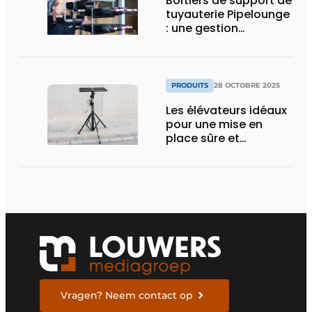
Boîtiers de support de
tuyauterie Pipelounge
: une gestion
intelligente des
conduites pour une
installation HVAC plus
rapide et plus soignée
PRODUITS
28 OCTOBRE 2025
Les élévateurs idéaux
pour une mise en
place sûre et
ergonomique des
unités extérieures
Vragen? Neem contact op