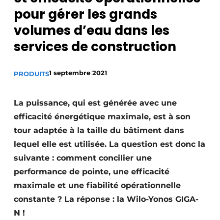
pour gérer les grands
S’inscrire à l’événement
volumes d’eau dans les
S’inscrire
services de construction
Termes et conditions
Video’s
1 septembre 2021
PRODUITS
La puissance, qui est générée avec une
efficacité énergétique maximale, est à son
tour adaptée à la taille du bâtiment dans
lequel elle est utilisée. La question est donc la
suivante : comment concilier une
performance de pointe, une efficacité
maximale et une fiabilité opérationnelle
constante ? La réponse : la Wilo-Yonos GIGA-
N !