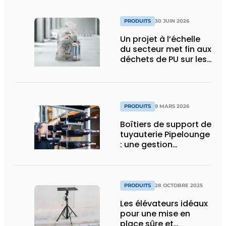
PRODUITS
30 JUIN 2026
Un projet à l’échelle
du secteur met fin aux
déchets de PU sur les
chantiers
PRODUITS
9 MARS 2026
Boîtiers de support de
tuyauterie Pipelounge
: une gestion
intelligente des
conduites pour une
installation HVAC plus
rapide et plus soignée
PRODUITS
28 OCTOBRE 2025
Les élévateurs idéaux
pour une mise en
place sûre et