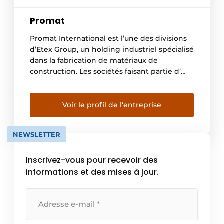
Promat
Promat International est l’une des divisions
d’Etex Group, un holding industriel spécialisé
dans la fabrication de matériaux de
construction. Les sociétés faisant partie d’
Etex Group sont présentes dans 39 pays
dans le monde entier et y emploient plus de
14.000 personnes dévouées. Le Groupe
Voir le profil de l'entreprise
réunit des sociétés, qui chacune à leur tour,
ont une […]
NEWSLETTER
Inscrivez-vous pour recevoir des
informations et des mises à jour.