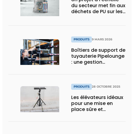
du secteur met fin aux
déchets de PU sur les
chantiers
PRODUITS
9 MARS 2026
Boîtiers de support de
tuyauterie Pipelounge
: une gestion
intelligente des
conduites pour une
installation HVAC plus
rapide et plus soignée
PRODUITS
28 OCTOBRE 2025
Les élévateurs idéaux
pour une mise en
place sûre et
ergonomique des
unités extérieures