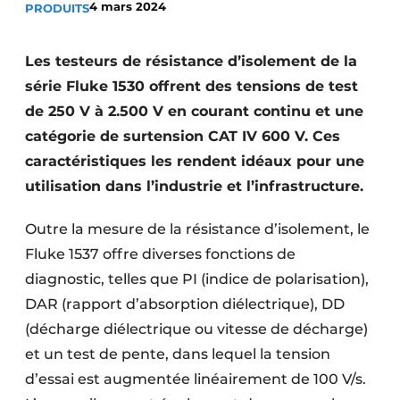
4 mars 2024
PRODUITS
S’inscrire à l’événement
S’inscrire
Les testeurs de résistance d’isolement de la
Termes et conditions
série Fluke 1530 offrent des tensions de test
de 250 V à 2.500 V en courant continu et une
Video’s
catégorie de surtension CAT IV 600 V. Ces
caractéristiques les rendent idéaux pour une
utilisation dans l’industrie et l’infrastructure.
Outre la mesure de la résistance d’isolement, le
Fluke 1537 offre diverses fonctions de
diagnostic, telles que PI (indice de polarisation),
DAR (rapport d’absorption diélectrique), DD
(décharge diélectrique ou vitesse de décharge)
et un test de pente, dans lequel la tension
d’essai est augmentée linéairement de 100 V/s.