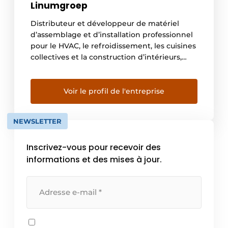
Linumgroep
Distributeur et développeur de matériel
d’assemblage et d’installation professionnel
pour le HVAC, le refroidissement, les cuisines
collectives et la construction d’intérieurs,
l’horeca et l’aménagement de magasins,
ainsi que l’intralogistique, Linumgroep est
une valeur sûre sur le marché européen. Le
Voir le profil de l'entreprise
Linumgroep est composé de quatre
entreprises complémentaires qui, chacune
NEWSLETTER
dans sa spécialisation, garantit un service à
[…]
Inscrivez-vous pour recevoir des
informations et des mises à jour.