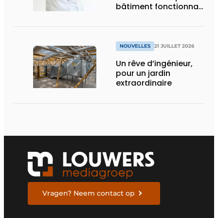
bâtiment fonctionnait
en permanence à
pleine capacité – il
faut que cela change
»
NOUVELLES
21 JUILLET 2026
Un rêve d’ingénieur,
pour un jardin
extraordinaire
Vragen? Neem contact op