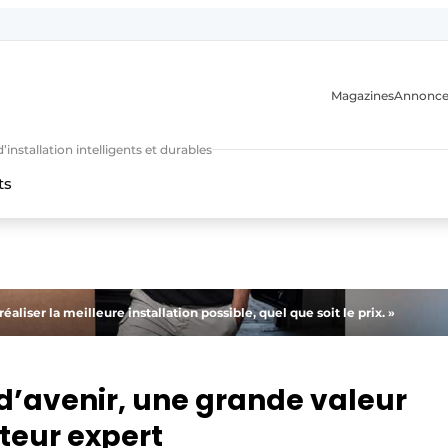
Magazines
Annonce
nstallation intelligents et durables
ts
n
aliser la meilleure installation possible, quel que soit le prix. »
d’avenir, une grande valeur
ateur expert