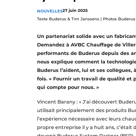
S’inscrire à l’événement
27 juin 2025
NOUVELLES
S’inscrire
Texte Buderus & Tim Janssens | Photos Buderus
Termes et conditions
Un partenariat solide avec un fabricant
Video’s
Demandez à AVBC Chauffage de Villers-
performants de Buderus depuis des an
nous explique comment la technologie d
Buderus l’aident, lui et ses collègues, 
fois. « Fournir un travail de qualité et
qui compte pour nous. »
Vincent Barany : « J’ai découvert Buder
utilisait principalement des produits B
l’expérience nécessaire avec leurs chau
propre entreprise il y a huit ans, c’étai
devenir Buderus System Partner (BSP). De