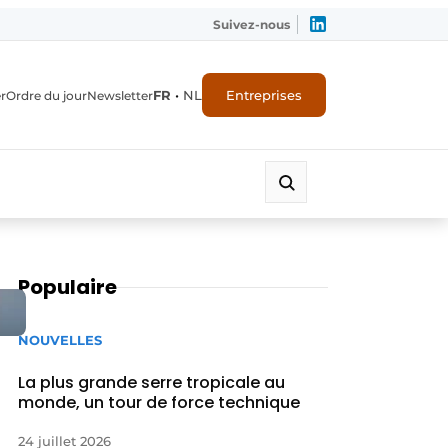
Suivez-nous
FR
•
NL
Entreprises
r
Ordre du jour
Newsletter
Populaire
NOUVELLES
La plus grande serre tropicale au
monde, un tour de force technique
24 juillet 2026