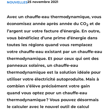
25 novembre 2021
NOUVELLES
S’inscrire à l’événement
S’inscrire
Avec un chauffe-eau thermodynamique, vous
Termes et conditions
économisez année après année du CO
et de
2
Video’s
l’argent sur votre facture d’énergie. En outre,
vous bénéficiez d’une prime d’énergie dans
toutes les régions quand vous remplacez
votre chauffe-eau existant par un chauffe-eau
thermodynamique. Et pour ceux qui ont des
panneaux solaires, un chauffe-eau
thermodynamique est la solution idéale pour
utiliser votre électricité autoproduite. Mais à
combien s’élève précisément votre gain
quand vous optez pour un chauffe-eau
thermodynamique ? Vous pouvez désormais
le calculer avec le nouvel outil de calcul