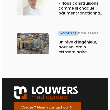
« Nous construisons
comme si chaque
bâtiment fonctionnait
en permanence à
pleine capacité – il
faut que cela change
»
NOUVELLES
21 JUILLET 2026
Un rêve d’ingénieur,
pour un jardin
extraordinaire
Vragen? Neem contact op