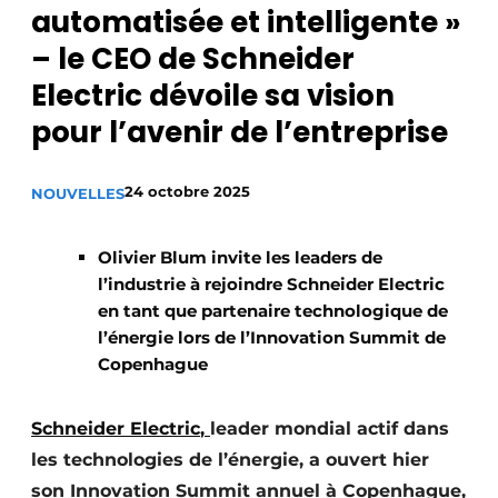
automatisée et intelligente »
S’inscrire à l’événement
– le CEO de Schneider
S’inscrire
Electric dévoile sa vision
Termes et conditions
pour l’avenir de l’entreprise
Video’s
24 octobre 2025
NOUVELLES
Olivier Blum invite les leaders de
l’industrie à rejoindre Schneider Electric
en tant que partenaire technologique de
l’énergie lors de l’Innovation Summit de
Copenhague
Schneider Electric
,
leader mondial actif dans
les technologies de l’énergie, a ouvert hier
son Innovation Summit annuel à Copenhague,