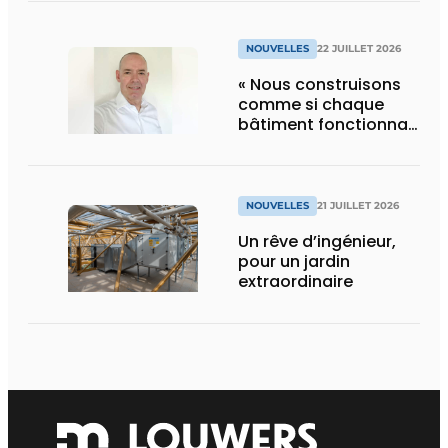
NOUVELLES
22 JUILLET 2026
« Nous construisons
comme si chaque
bâtiment fonctionnait
en permanence à
pleine capacité – il
faut que cela change
»
NOUVELLES
21 JUILLET 2026
Un rêve d’ingénieur,
pour un jardin
extraordinaire