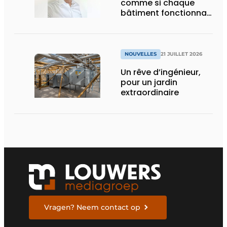
comme si chaque
bâtiment fonctionnait
en permanence à
pleine capacité – il
faut que cela change
»
NOUVELLES
21 JUILLET 2026
Un rêve d’ingénieur,
pour un jardin
extraordinaire
Vragen? Neem contact op