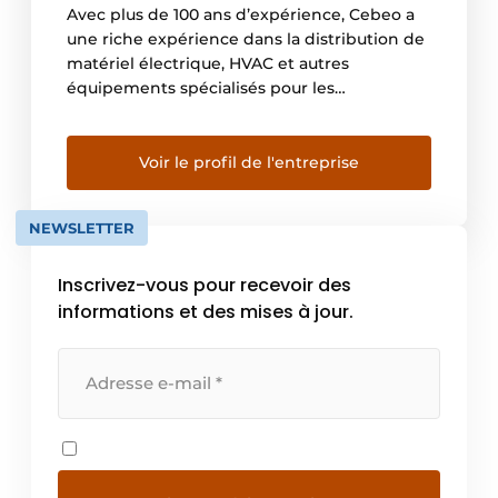
Avec plus de 100 ans d’expérience, Cebeo a
une riche expérience dans la distribution de
matériel électrique, HVAC et autres
équipements spécialisés pour les
installateurs professionnels ainsi que pour
les entreprises. Lancé à l’origine à Courtrai,
nous sommes aujourd’hui le leader du
Voir le profil de l'entreprise
marché belge et opérons commercialement
dans tout le pays pour les secteurs
NEWSLETTER
résidentiel, […]
Inscrivez-vous pour recevoir des
informations et des mises à jour.