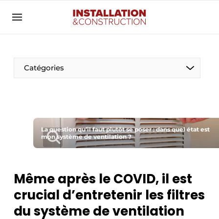
Annoncer
Banner overzicht
Contact
Catégories
Contact direct
Emploi
Enregistrer une offre d’emploi
Entreprises
La question qu’il faut plutôt se poser : dans quel état est
Merci de votre inscription
S’inscrire
mon système de ventilation ?
Home
Meest gelezen
Électricité
Même après le COVID, il est
Newsletter
Photovoltaïques
crucial d’entretenir les filtres
Podcasts
du système de ventilation
Smart homes
Privacy / Cookie statement