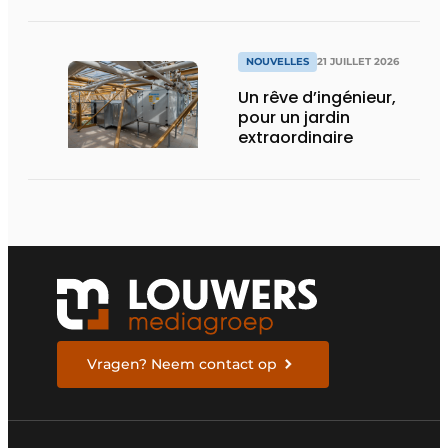
en permanence à
pleine capacité – il
faut que cela change
»
NOUVELLES
21 JUILLET 2026
Un rêve d’ingénieur,
pour un jardin
extraordinaire
Vragen? Neem contact op