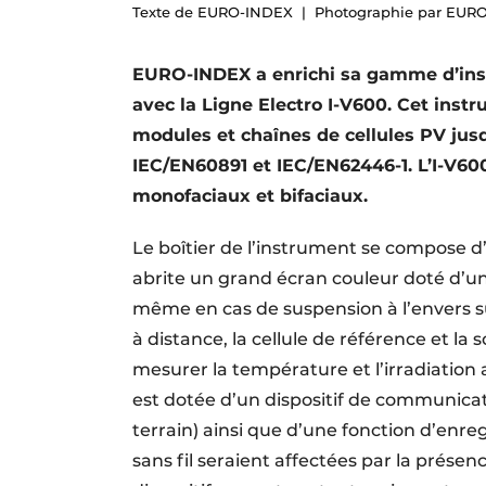
Texte de EURO-INDEX
Photographie par EUR
S’inscrire à l’événement
S’inscrire
EURO-INDEX a enrichi sa gamme d’inst
Termes et conditions
avec la Ligne Electro I-V600. Cet inst
modules et chaînes de cellules PV ju
Video’s
IEC/EN60891 et IEC/EN62446-1. L’I-V6
monofaciaux et bifaciaux.
Le boîtier de l’instrument se compose d’
abrite un grand écran couleur doté d’une
même en cas de suspension à l’envers su
à distance, la cellule de référence et 
mesurer la température et l’irradiation 
est dotée d’un dispositif de communicati
terrain) ainsi que d’une fonction d’enr
sans fil seraient affectées par la présen