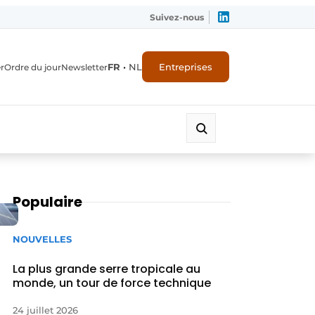
Suivez-nous
FR
•
NL
Entreprises
r
Ordre du jour
Newsletter
Populaire
NOUVELLES
La plus grande serre tropicale au
monde, un tour de force technique
24 juillet 2026