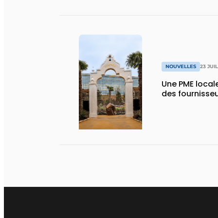
NOUVELLES
23 JUI
Une PME local
des fournisse