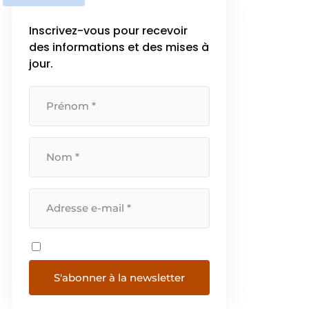
l’importance croissante de la
transition énergétique, EURO-
Inscrivez-vous pour recevoir
INDEX propose un […]
des informations et des mises à
jour.