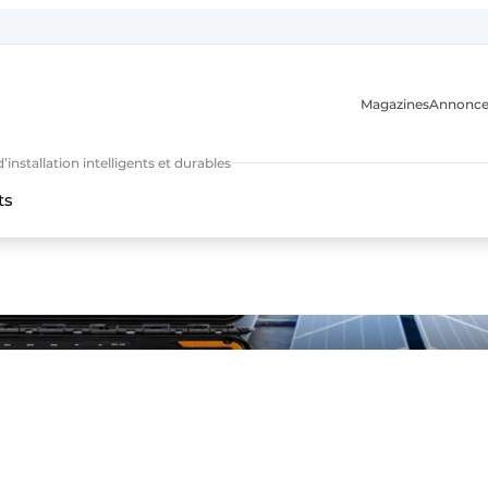
Magazines
Annonce
nstallation intelligents et durables
ts
n