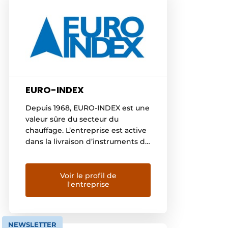
EURO-INDEX
Depuis 1968, EURO-INDEX est une
valeur sûre du secteur du
chauffage. L’entreprise est active
dans la livraison d’instruments de
mesure et d’accessoires de
chauffage pour la sécurité,
l’entretien et la construction
Voir le profil de
l'entreprise
d’installations techniques. Avec
l’émergence des nouvelles
technologies dans les techniques
d’installation et au vu de
NEWSLETTER