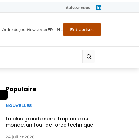
Suivez-nous
FR
•
NL
Entreprises
r
Ordre du jour
Newsletter
Populaire
NOUVELLES
La plus grande serre tropicale au
monde, un tour de force technique
24 juillet 2026