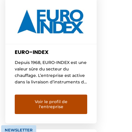
EURO-INDEX
Depuis 1968, EURO-INDEX est une
valeur sûre du secteur du
chauffage. L’entreprise est active
dans la livraison d’instruments de
mesure et d’accessoires de
chauffage pour la sécurité,
l’entretien et la construction
Voir le profil de
l'entreprise
d’installations techniques. Avec
l’émergence des nouvelles
technologies dans les techniques
d’installation et au vu de
NEWSLETTER