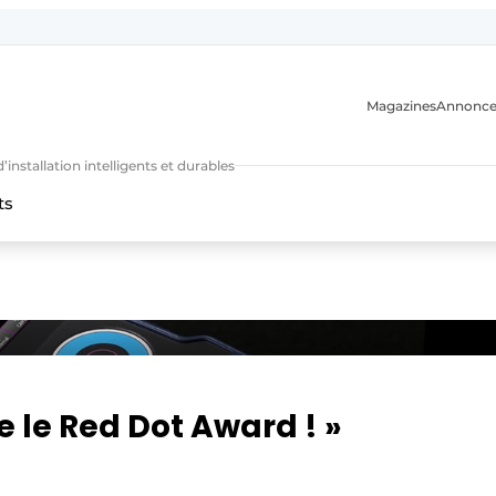
Magazines
Annonce
nstallation intelligents et durables
ts
n
e le Red Dot Award ! »