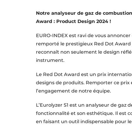
S’inscrire à l’événement
Notre analyseur de gaz de combustion
S’inscrire
Award : Product Design 2024 !
Termes et conditions
EURO-INDEX est ravi de vous annoncer q
Video’s
remporté le prestigieux Red Dot Award 
reconnaît non seulement le design réfléc
instrument.
Le Red Dot Award est un prix internati
designs de produits. Remporter ce prix 
l’engagement de notre équipe.
L’Eurolyzer S1 est un analyseur de gaz d
fonctionnalité et son esthétique. Il est co
en faisant un outil indispensable pour l