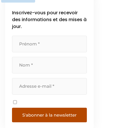
l’importance croissante de la
transition énergétique, EURO-
Inscrivez-vous pour recevoir
INDEX propose un […]
des informations et des mises à
jour.