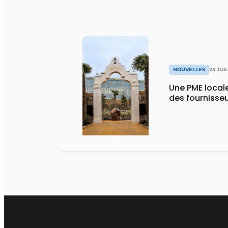
NOUVELLES
23 JUI
Une PME local
des fournisse