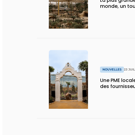
La plus grande
monde, un tou
NOUVELLES
23 JUI
Une PME local
des fournisse