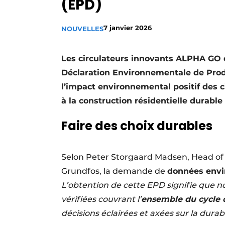
(EPD)
S’inscrire à l’événement
S’inscrire
7 janvier 2026
NOUVELLES
Termes et conditions
Les circulateurs innovants ALPHA GO d
Video’s
Déclaration Environnementale de Produi
l’impact environnemental positif des 
à la construction résidentielle durable
Faire des choix durables
Selon Peter Storgaard Madsen, Head of 
Grundfos, la demande de
données envi
L’obtention de cette EPD signifie que n
vérifiées couvrant l’
ensemble du cycle 
décisions éclairées et axées sur la durabi