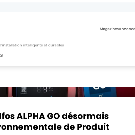
Magazines
Annonce
nstallation intelligents et durables
ts
n
ndfos ALPHA GO désormais
ironnementale de Produit