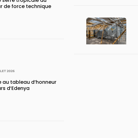
 serre tropicale au
r de force technique
LLET 2026
e au tableau d’honneur
urs d’Edenya