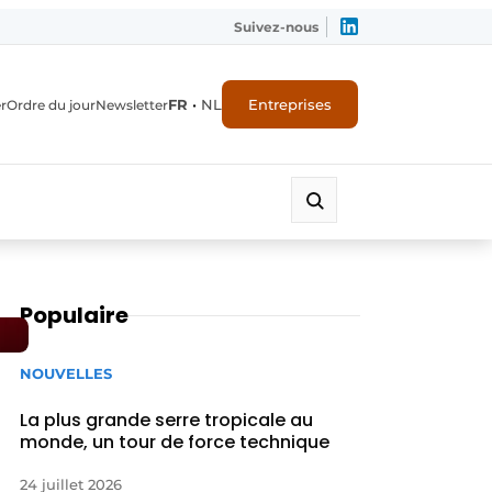
Suivez-nous
FR
•
NL
Entreprises
r
Ordre du jour
Newsletter
Populaire
NOUVELLES
La plus grande serre tropicale au
monde, un tour de force technique
24 juillet 2026