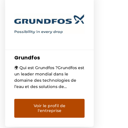
Grundfos
🌍 Qui est Grundfos ?Grundfos est
un leader mondial dans le
domaine des technologies de
l’eau et des solutions de
pompage. Fondée en 1944,
l’entreprise est aujourd’hui active
dans plus de 60 pays et emploie
Voir le profil de
l'entreprise
environ 20 000 personnes à
travers le monde. Sa mission est
claire :« Être pionnier dans les