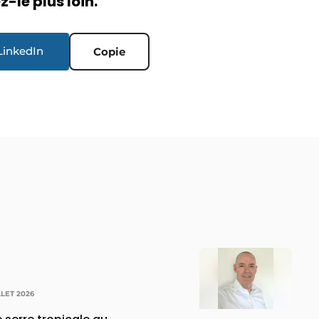
-le plus loin.
LinkedIn
Copie
LLET 2026