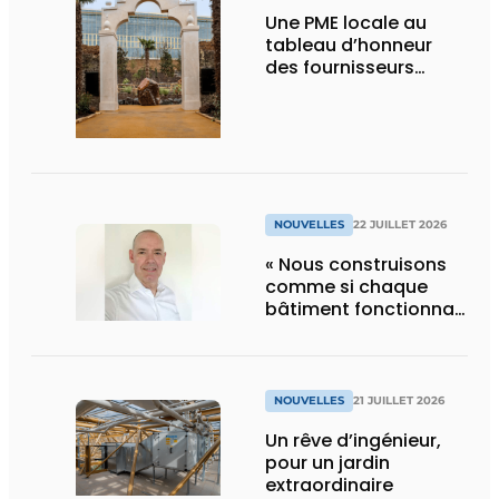
Une PME locale au
tableau d’honneur
des fournisseurs
d’Edenya
NOUVELLES
22 JUILLET 2026
« Nous construisons
comme si chaque
bâtiment fonctionnait
en permanence à
pleine capacité – il
faut que cela change
»
NOUVELLES
21 JUILLET 2026
Un rêve d’ingénieur,
pour un jardin
extraordinaire