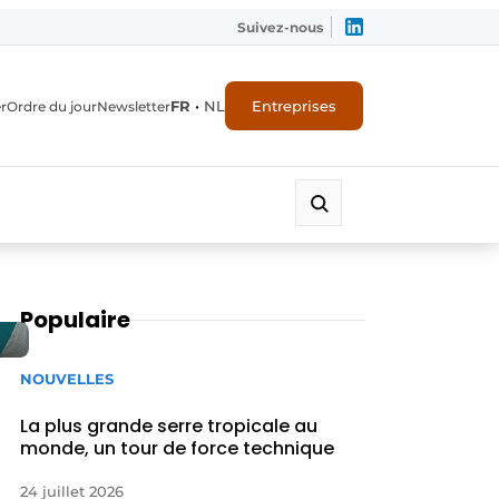
Suivez-nous
FR
•
NL
Entreprises
r
Ordre du jour
Newsletter
Populaire
NOUVELLES
La plus grande serre tropicale au
monde, un tour de force technique
24 juillet 2026