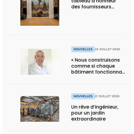
tableau d’honneur
des fournisseurs
d’Edenya
NOUVELLES
22 JUILLET 2026
« Nous construisons
comme si chaque
bâtiment fonctionnait
en permanence à
pleine capacité – il
faut que cela change
»
NOUVELLES
21 JUILLET 2026
Un rêve d’ingénieur,
pour un jardin
extraordinaire