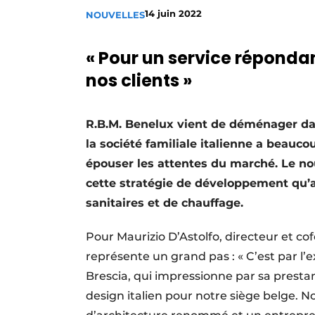
14 juin 2022
NOUVELLES
S’inscrire à l’événement
S’inscrire
« Pour un service réponda
Termes et conditions
nos clients »
Video’s
R.B.M. Benelux vient de déménager da
la société familiale italienne a beauco
épouser les attentes du marché. Le n
cette stratégie de développement qu’a
sanitaires et de chauffage.
Pour Maurizio D’Astolfo, directeur et 
représente un grand pas : « C’est par l’e
Brescia, qui impressionne par sa presta
design italien pour notre siège belge. No