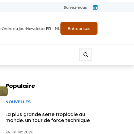
Suivez-nous
FR
•
NL
Entreprises
r
Ordre du jour
Newsletter
Populaire
NOUVELLES
La plus grande serre tropicale au
monde, un tour de force technique
24 juillet 2026