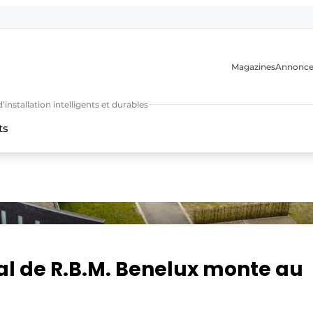
Magazines
Annonce
nstallation intelligents et durables
ts
n
al de R.B.M. Benelux monte au