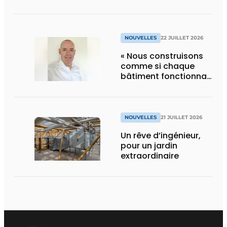
NOUVELLES
22 JUILLET 2026
« Nous construisons
comme si chaque
bâtiment fonctionnait
en permanence à
pleine capacité – il
faut que cela change
»
NOUVELLES
21 JUILLET 2026
Un rêve d’ingénieur,
pour un jardin
extraordinaire