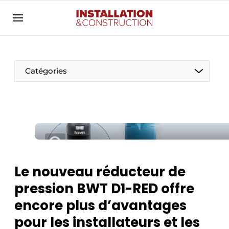
Annoncer
Banner overzicht
Contact
Catégories
Contact direct
Emploi
Enregistrer une offre d’emploi
Entreprises
Merci de votre inscription
S’inscrire
Home
Le nouveau réducteur de
Meest gelezen
Électricité
pression BWT D1-RED offre
Newsletter
Photovoltaïques
encore plus d’avantages
Podcasts
pour les installateurs et les
Smart homes
Privacy / Cookie statement