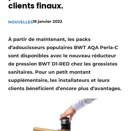
clients finaux.
S’inscrire à l’événement
S’inscrire
19 janvier 2022
NOUVELLES
Termes et conditions
Video’s
À partir de maintenant, les packs
d’adoucisseurs populaires BWT AQA Perla-C
sont disponibles avec le nouveau réducteur
de pression BWT D1-RED chez les grossistes
sanitaires. Pour un petit montant
supplémentaire, les installateurs et leurs
clients bénéficient d’encore plus d’avantages.